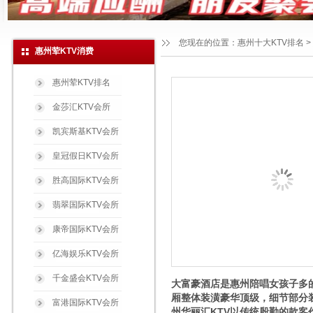
您现在的位置：
惠州十大KTV排名
>
惠州荤KTV消费
惠州荤KTV排名
金莎汇KTV会所
凯宾斯基KTV会所
皇冠假日KTV会所
胜高国际KTV会所
翡翠国际KTV会所
康帝国际KTV会所
亿海娱乐KTV会所
千金盛会KTV会所
大富豪酒店是惠州陪唱女孩子多
厢整体装潢豪华顶级，细节部分
富港国际KTV会所
州华丽汇KTV以传统殷勤的款