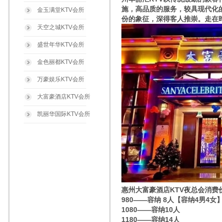
施，高品质的服务，较具现代化
金玉满堂KTV会所
份的象征，深得客人推崇。走在
天空之城KTV会所
盛世年华KTV会所
金色丽都KTV会所
万豪娱乐KTV会所
大富豪酒店KTV会所
凯丽华国际KTV会所
惠州大富豪酒店KTV夜总会消费
980——容纳 8人【容纳4男4女
1080——容纳10人
1180——容纳14人