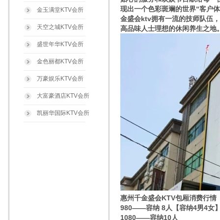
现出一个色彩斑斓的世界“客户
金玉满堂KTV会所
金盛会ktv拥有一流的技师队
天空之城KTV会所
高品味人士理想的休闲养生之地
盛世年华KTV会所
金色丽都KTV会所
万豪娱乐KTV会所
大富豪酒店KTV会所
凯丽华国际KTV会所
惠州千金盛会KTV包厢消费行情
980——容纳 8人【容纳4男4女
1080——容纳10人